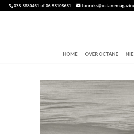
035-5880461 of 06-53108651
tonroks@octanemagazine
HOME
OVER OCTANE
NI