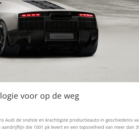
ologie voor op de weg
ns Audi de snelste en krachtigste productieauto in geschiedenis v
 aandrijflijn die 1001 pk levert en een topsnelheid van meer dan 3