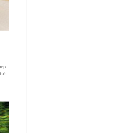
oep
to’s