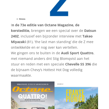
I
n de 73e editie van Octane Magazine, de
kersteditie,
brengen we een special over de
Datsun
240Z
, inclusief een bijzonder interview met
Takeo
Miyazaki
(81), ‘the last man standing’ die de Z mee
ontwikkelde en er nog over kan vertellen.
We gingen ons te buiten in de
Audi Sport Quattro
,
met niemand anders dnt Stig Blomqvist aan het
stuur en reden met een speciale
Chevelle SS 396
die
de bijnaam Chevy’s Hottest Hot Dog volledig
waarmaakte.