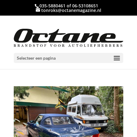
035-5880461 of 06-53108651
tonroks@octanemagazine.nl
Selecteer een pagina