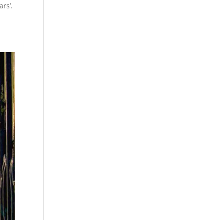
ars’.