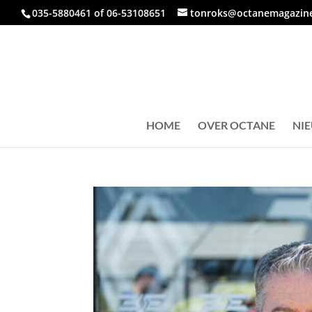
035-5880461 of 06-53108651
tonroks@octanemagazine
HOME
OVER OCTANE
NI