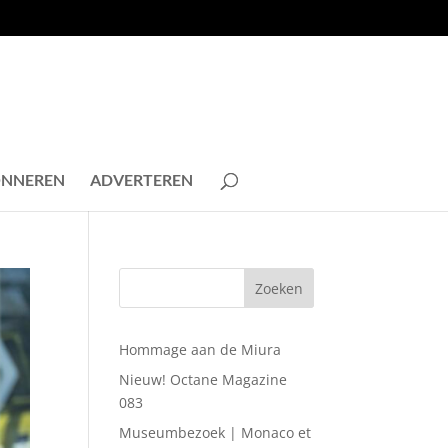
NNEREN
ADVERTEREN
Hommage aan de Miura
Nieuw! Octane Magazine
083
Museumbezoek | Monaco et