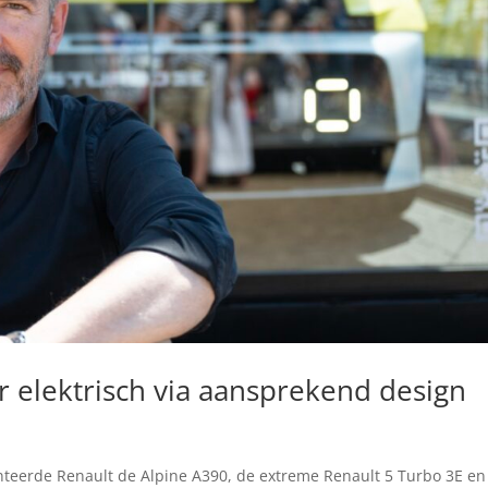
ar elektrisch via aansprekend design
nteerde Renault de Alpine A390, de extreme Renault 5 Turbo 3E en