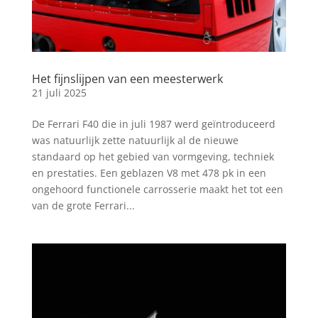
Het fijnslijpen van een meesterwerk
21 juli 2025
De Ferrari F40 die in juli 1987 werd geïntroduceerd
was natuurlijk zette natuurlijk al de nieuwe
standaard op het gebied van vormgeving, techniek
en prestaties. Een geblazen V8 met 478 pk in een
ongehoord functionele carrosserie maakt het tot een
van de grote Ferrari...