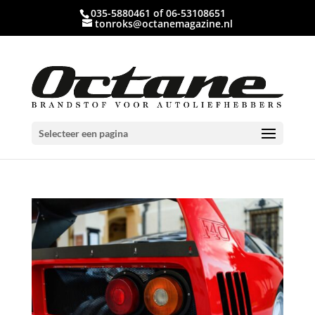
035-5880461 of 06-53108651
tonroks@octanemagazine.nl
Selecteer een pagina