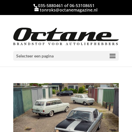
035-5880461 of 06-53108651
tonroks@octanemagazine.nl
Selecteer een pagina