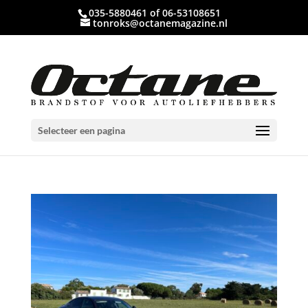
035-5880461 of 06-53108651
tonroks@octanemagazine.nl
Selecteer een pagina