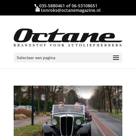
035-5880461 of 06-53108651
tonroks@octanemagazine.nl
Selecteer een pagina