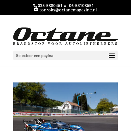
035-5880461 of 06-53108651
tonroks@octanemagazine.nl
Selecteer een pagina