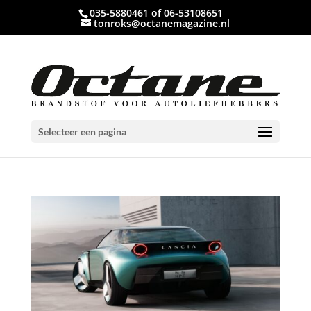
035-5880461 of 06-53108651
tonroks@octanemagazine.nl
Selecteer een pagina