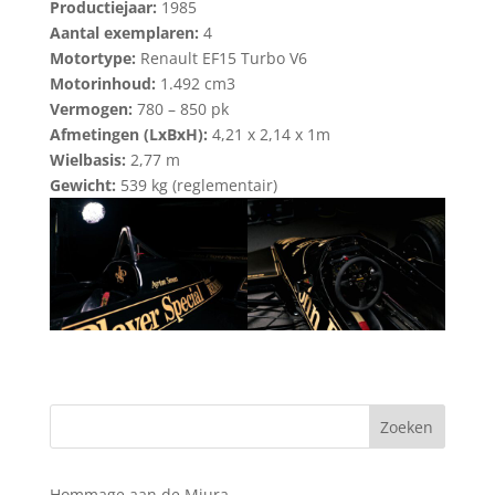
Productiejaar:
1985
Aantal exemplaren:
4
Motortype:
Renault EF15 Turbo V6
Motorinhoud:
1.492 cm3
Vermogen:
780 – 850 pk
Afmetingen (LxBxH):
4,21 x 2,14 x 1m
Wielbasis:
2,77 m
Gewicht:
539 kg (reglementair)
Hommage aan de Miura