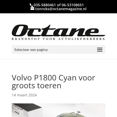
035-5880461 of 06-53108651
tonroks@octanemagazine.nl
Selecteer een pagina
Volvo P1800 Cyan voor
groots toeren
14 maart 2024