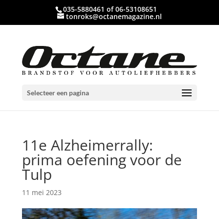
035-5880461 of 06-53108651
tonroks@octanemagazine.nl
Selecteer een pagina
11e Alzheimerrally:
prima oefening voor de
Tulp
11 mei 2023