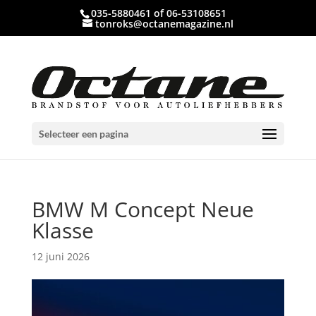
035-5880461 of 06-53108651
tonroks@octanemagazine.nl
Selecteer een pagina
BMW M Concept Neue
Klasse
12 juni 2026