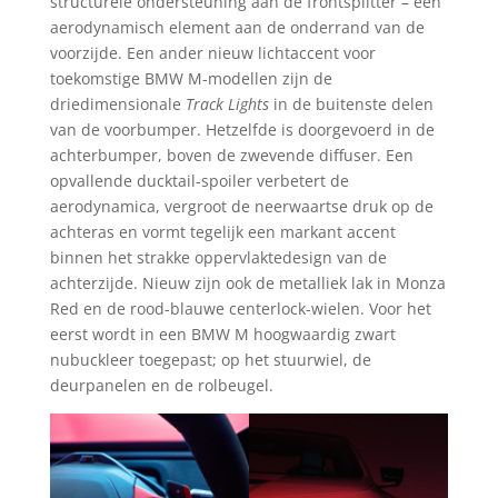
structurele ondersteuning aan de frontsplitter – een
aerodynamisch element aan de onderrand van de
voorzijde. Een ander nieuw lichtaccent voor
toekomstige BMW M-modellen zijn de
driedimensionale
Track Lights
in de buitenste delen
van de voorbumper. Hetzelfde is doorgevoerd in de
achterbumper, boven de zwevende diffuser. Een
opvallende ducktail-spoiler verbetert de
aerodynamica, vergroot de neerwaartse druk op de
achteras en vormt tegelijk een markant accent
binnen het strakke oppervlaktedesign van de
achterzijde. Nieuw zijn ook de metalliek lak in Monza
Red en de rood-blauwe centerlock-wielen. Voor het
eerst wordt in een BMW M hoogwaardig zwart
nubuckleer toegepast; op het stuurwiel, de
deurpanelen en de rolbeugel.