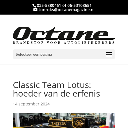
035-5880461 of 06-53108651
tonroks@octanemagazine.nl
Selecteer een pagina
Classic Team Lotus:
hoeder van de erfenis
14 september 2024