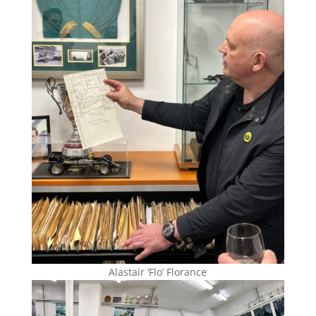
Alastair ‘Flo’ Florance