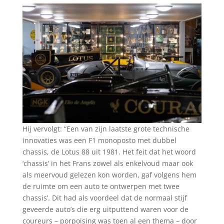
Hij vervolgt: “Een van zijn laatste grote technische
innovaties was een F1 monoposto met dubbel
chassis, de Lotus 88 uit 1981. Het feit dat het woord
‘chassis’ in het Frans zowel als enkelvoud maar ook
als meervoud gelezen kon worden, gaf volgens hem
de ruimte om een auto te ontwerpen met twee
chassis’. Dit had als voordeel dat de normaal stijf
geveerde auto’s die erg uitputtend waren voor de
coureurs – porpoising was toen al een thema – door