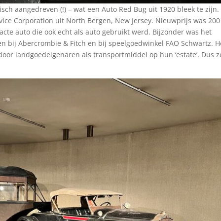
risch aangedreven (!) – wat een Auto Red Bug uit 1920 bleek te zijn.
vice Corporation uit North Bergen, New Jersey. Nieuwprijs was 200
cte auto die ook echt als auto gebruikt werd. Bijzonder was het
 bij Abercrombie & Fitch en bij speelgoedwinkel FAO Schwartz. H
door landgoedeigenaren als transportmiddel op hun ‘estate’. Dus z