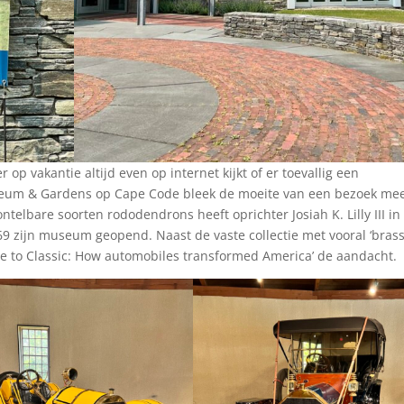
op vakantie altijd even op internet kijkt of er toevallig een
seum & Gardens op Cape Code bleek de moeite van een bezoek me
telbare soorten rododendrons heeft oprichter Josiah K. Lilly III in
69 zijn museum geopend. Naast de vaste collectie met vooral ‘brass
age to Classic: How automobiles transformed America’ de aandacht.