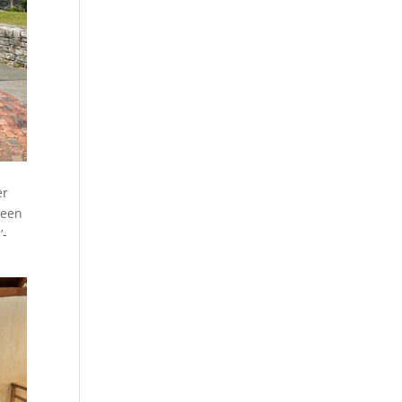
er
 een
’-