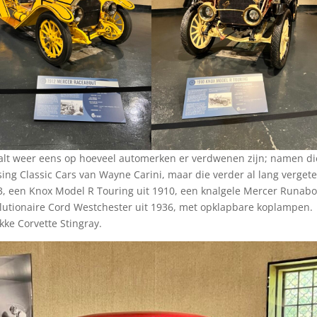
valt weer eens op hoeveel automerken er verdwenen zijn; namen d
ng Classic Cars van Wayne Carini, maar die verder al lang verget
13, een Knox Model R Touring uit 1910, een knalgele Mercer Runab
volutionaire Cord Westchester uit 1936, met opklapbare koplampen.
kke Corvette Stingray.