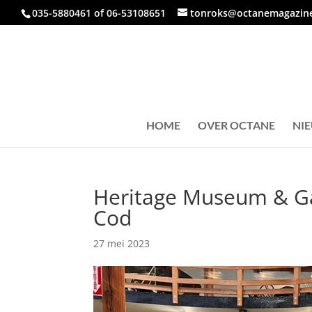
035-5880461 of 06-53108651
tonroks@octanemagazine
HOME
OVER OCTANE
NI
Heritage Museum & G
Cod
27 mei 2023