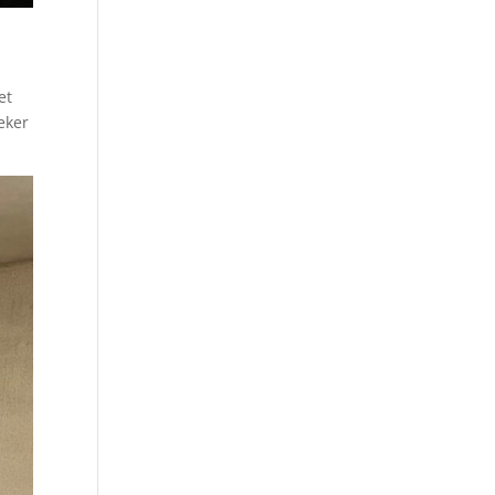
et
eker