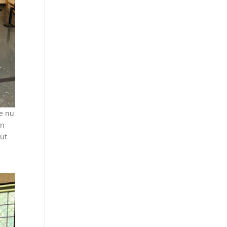
ie nu
en
out