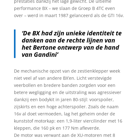
prestaties dankzij het lage gewicht. De ultieme
performance BX – we slaan de Groep B 4TC even
over – werd in maart 1987 gelanceerd als de GTI 16v.
‘De BX had zijn unieke identiteit te
danken aan de rechte lijnen van
het Bertone ontwerp van de hand
van Gandini’
De mechanische opzet van de zestienklepper week
niet veel af van andere BX’en. Licht verstevigde
veerbollen en bredere banden zorgden voor een
betere wegligging en de uitstraling was agressiever
dankzij een bodykit in jaren 80-stijl: voorspoiler,
zijskirts en een hoge achterspoiler. Zoals de naam
16v al doet vermoeden, lag het geheim onder de
kunststof motorkap: een 1,9-liter viercilinder met 16
kleppen, die 160 pk en 177 Nm afleverde.
De motor was verwant aan de XU-motoren met 8