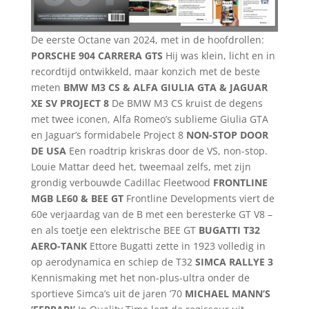
De eerste Octane van 2024, met in de hoofdrollen:
PORSCHE 904 CARRERA GTS
Hij was klein, licht en in
recordtijd ontwikkeld, maar konzich met de beste
meten
BMW M3 CS & ALFA GIULIA GTA & JAGUAR
XE SV PROJECT 8
De BMW M3 CS kruist de degens
met twee iconen, Alfa Romeo’s sublieme Giulia GTA
en Jaguar’s formidabele Project 8
NON-STOP DOOR
DE USA
Een roadtrip kriskras door de VS, non-stop.
Louie Mattar deed het, tweemaal zelfs, met zijn
grondig verbouwde Cadillac Fleetwood
FRONTLINE
MGB LE60 & BEE GT
Frontline Developments viert de
60e verjaardag van de B met een beresterke GT V8 –
en als toetje een elektrische BEE GT
BUGATTI T32
AERO-TANK
Ettore Bugatti zette in 1923 volledig in
op aerodynamica en schiep de T32
SIMCA RALLYE 3
Kennismaking met het non-plus-ultra onder de
sportieve Simca’s uit de jaren ’70
MICHAEL MANN’S