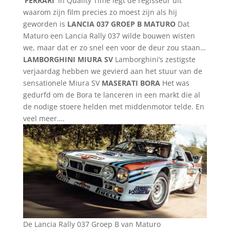
‘FERRARI’
In Quality Time legt de regisseur uit
waarom zijn film precies zo moest zijn als hij
geworden is
LANCIA 037 GROEP B MATURO
Dat
Maturo een Lancia Rally 037 wilde bouwen wisten
we, maar dat er zo snel een voor de deur zou staan…
LAMBORGHINI MIURA SV
Lamborghini’s zestigste
verjaardag hebben we gevierd aan het stuur van de
sensationele Miura SV
MASERATI BORA
Het was
gedurfd om de Bora te lanceren in een markt die al
de nodige stoere helden met middenmotor telde. En
veel meer….
De Lancia Rally 037 Groep B van Maturo