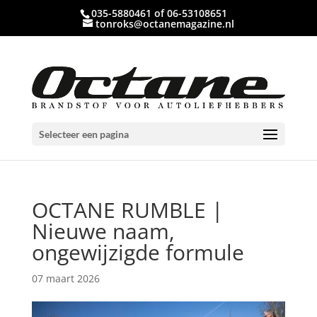
035-5880461 of 06-53108651
tonroks@octanemagazine.nl
Selecteer een pagina
OCTANE RUMBLE |
Nieuwe naam,
ongewijzigde formule
07 maart 2026