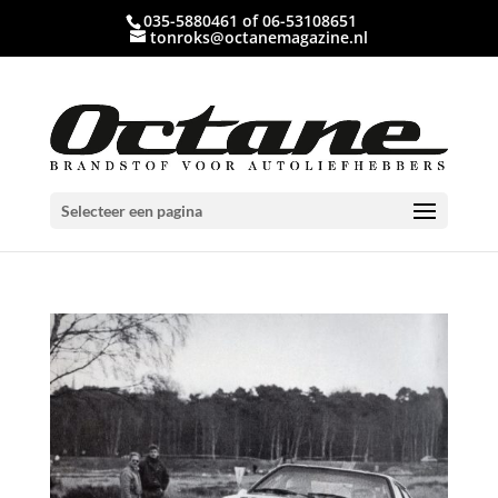
035-5880461 of 06-53108651
tonroks@octanemagazine.nl
Selecteer een pagina