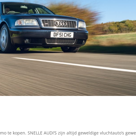
imo te kopen. SNELLE AUDI’S zijn altijd geweldige vluchtauto’s gewe