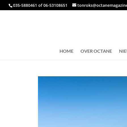
035-5880461 of 06-53108651
tonroks@octanemagazine
HOME
OVER OCTANE
NI