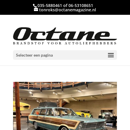
035-5880461 of 06-53108651
tonroks@octanemagazine.nl
Selecteer een pagina