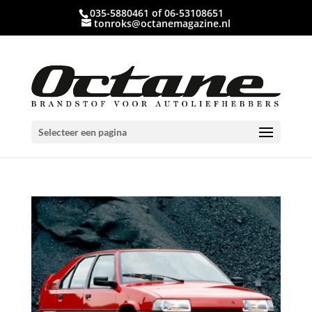
035-5880461 of 06-53108651
tonroks@octanemagazine.nl
Selecteer een pagina