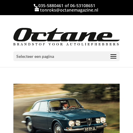
035-5880461 of 06-53108651
tonroks@octanemagazine.nl
Selecteer een pagina