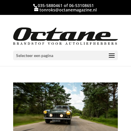
035-5880461 of 06-53108651
tonroks@octanemagazine.nl
Selecteer een pagina