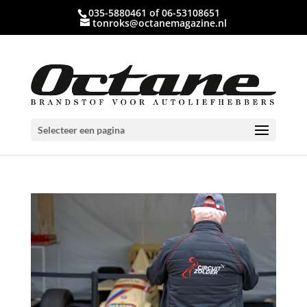
035-5880461 of 06-53108651
tonroks@octanemagazine.nl
Selecteer een pagina