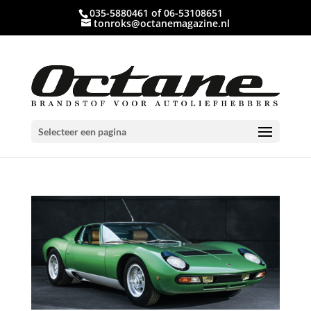
035-5880461 of 06-53108651
tonroks@octanemagazine.nl
Selecteer een pagina