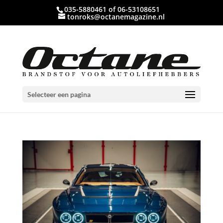
035-5880461 of 06-53108651
tonroks@octanemagazine.nl
Selecteer een pagina