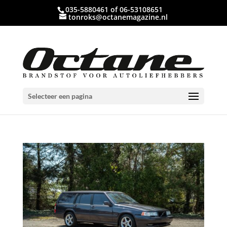
035-5880461 of 06-53108651
tonroks@octanemagazine.nl
Selecteer een pagina