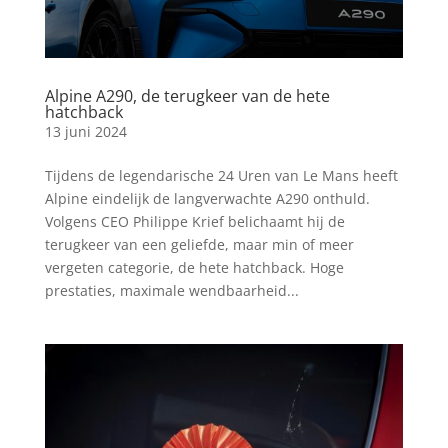
Alpine A290, de terugkeer van de hete
hatchback
13 juni 2024
Tijdens de legendarische 24 Uren van Le Mans heeft
Alpine eindelijk de langverwachte A290 onthuld.
Volgens CEO Philippe Krief belichaamt hij de
terugkeer van een geliefde, maar min of meer
vergeten categorie, de hete hatchback. Hoge
prestaties, maximale wendbaarheid...