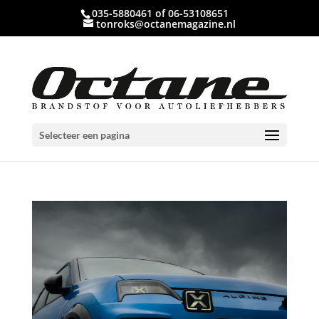
035-5880461 of 06-53108651
tonroks@octanemagazine.nl
Selecteer een pagina