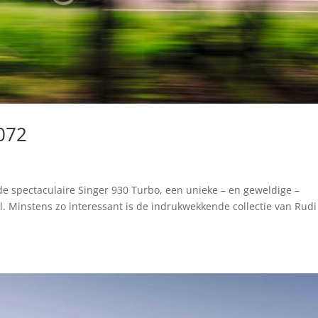
072
de spectaculaire Singer 930 Turbo, een unieke – en geweldige –
l. Minstens zo interessant is de indrukwekkende collectie van Rudi