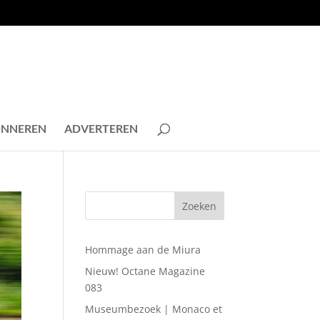
NNEREN
ADVERTEREN
Hommage aan de Miura
Nieuw! Octane Magazine
083
Museumbezoek | Monaco et