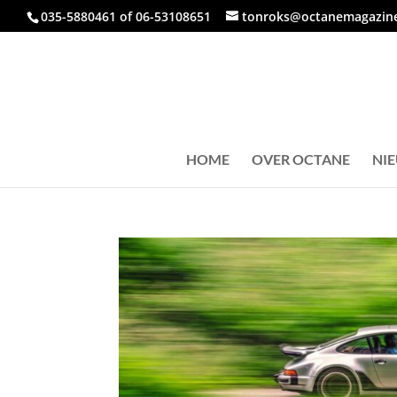
035-5880461 of 06-53108651
tonroks@octanemagazine
HOME
OVER OCTANE
NI