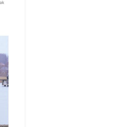
eak
e