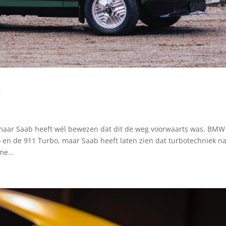
o
 maar Saab heeft wél bewezen dat dit de weg voorwaarts was. BM
n de 911 Turbo, maar Saab heeft laten zien dat turbotechniek n
me...