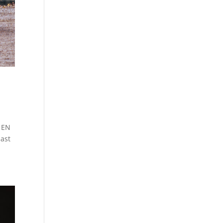
W EN
aast