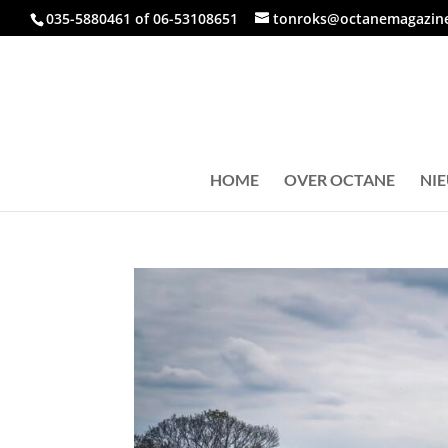
035-5880461 of 06-53108651
tonroks@octanemagazine
HOME
OVER OCTANE
NI