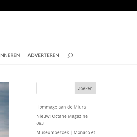
NNEREN
ADVERTEREN
Hommage aan de Miura
Nieuw! Octane Magazine
083
Museumbezoek | Monaco et