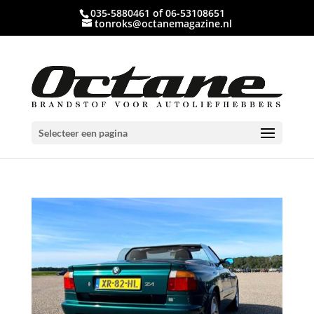
035-5880461 of 06-53108651
tonroks@octanemagazine.nl
Selecteer een pagina