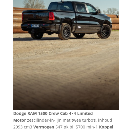
Dodge RAM 1500 Crew Cab 4×4 Limited
Motor
zescilinder-in-lijn met twee turbo’s, inhoud
2993 cm3
Vermogen
547 pk bij 5700 min-1
Koppel