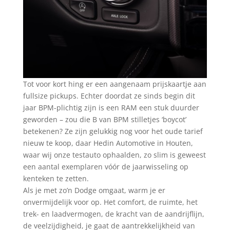
Tot voor kort hing er een aangenaam prijskaartje aan
fullsize pickups. Echter doordat ze sinds begin dit
jaar BPM-plichtig zijn is een RAM een stuk duurder
geworden – zou die B van BPM stilletjes ‘boycot’
betekenen? Ze zijn gelukkig nog voor het oude tarief
nieuw te koop, daar Hedin Automotive in Houten,
waar wij onze testauto ophaalden, zo slim is geweest
een aantal exemplaren vóór de jaarwisseling op
kenteken te zetten.
Als je met zo’n Dodge omgaat, warm je er
onvermijdelijk voor op. Het comfort, de ruimte, het
trek- en laadvermogen, de kracht van de aandrijflijn,
de veelzijdigheid, je gaat de aantrekkelijkheid van