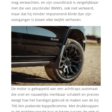
mag verwachten, en zijn soundtrack is vergelijkbaar
met die van zescilinder BMW’s, ook niet verkeerd,
maar dat hij minder imponerend klinkt dan zijn
voorganger is boven elke twijfel verheven.
De motor is gekoppeld aan een achttraps-automaat
die snel en nauwelijks merkbaar schakelt en precies
weegt hoe het handigst gebruik te maken van de bij
706 Nm piekende koppelkromme. Met drukknoppen
in de middenconsole kun je kiezen tussen de vele rij