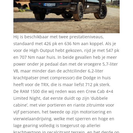
Hij is beschikbaar met twee prestatieniveaus,
standaard met 426 pk en 636 Nm aan koppel. Als je
voor de High Output hebt gekozen, rijd je met 547 pk
en 707 Nm naar huis. In beide gevallen heb je meer
power onder je pedaal dan met de vroegere 5,7-liter
V8, maar minder dan de achtcilinder 6,2-liter
krachtpatser (met compressor) die Dodge in huis
heeft voor de TRX, die is maar liefst 712 pk sterk.
De RAM 1500 die wij reden was een Crew Cab 4×4
Limited Night, dat eerste duidt op zijn ‘dubbele
cabine’, met vier portieren en riante zitruimte voor
vijf personen, het tweede op zijn motorisering en
vierwielaandrijving, welke met sperren en hoge en
lage gearing volledig is toegerust op allerlei
krachtvertoon in recalcitrant terrein, en het derde op