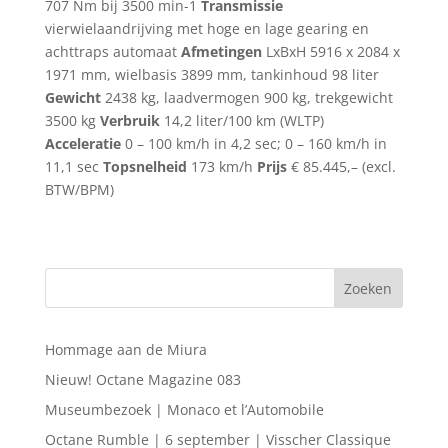
707 Nm bij 3500 min-1
Transmissie
vierwielaandrijving met hoge en lage gearing en
achttraps automaat
Afmetingen
LxBxH 5916 x 2084 x
1971 mm, wielbasis 3899 mm, tankinhoud 98 liter
Gewicht
2438 kg, laadvermogen 900 kg, trekgewicht
3500 kg
Verbruik
14,2 liter/100 km (WLTP)
Acceleratie
0 – 100 km/h in 4,2 sec; 0 – 160 km/h in
11,1 sec
Topsnelheid
173 km/h
Prijs
€ 85.445,– (excl.
BTW/BPM)
Hommage aan de Miura
Nieuw! Octane Magazine 083
Museumbezoek | Monaco et l’Automobile
Octane Rumble | 6 september | Visscher Classique