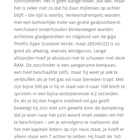
functioneren. Het is geen Range Rover, dat wel, maar
het is zeker niet zo dat hij daar mijlenver op achter
blijft – die tijd is voorbij. Verkeersdrempels worden
met een behoorlijke mate van gratie geabsorbeerd,
nonchalant onderhouden klinkerwegen worden
achteloos gladgestreken en rolgeluid van de giga
Pirelli’s (type Scorpion Verde, maat 285/45/22) is zo
goed als afwezig, evenals windgeruis. Lange
afstanden hoef je absoluut niet te schuwen met deze
RAM. De zescilinder is een aangename kompaan,
een heel beschaafde zelfs, maar hij weet je ook te
verbluffen als je het gas vol naar beneden trapt. Met
zijn bijna 550 pk is hij in staat van 0 naar 100 km/h te
sprinten in een bijna verbijsterende 4,2 seconden.
En als je bij een hogere snelheid vol gas geeft
beweegt hij zich met zo’n geweld door de dampkring
dat je even naar het juist woord moet zoeken om het
te beschrijven – om je vervolgens te realiseren dat
het met kapitale letters op zijn neus staat, je hoeft er
alleen maar een T achter te zetten. Hij haalt de 160