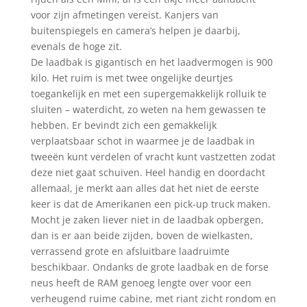
voor zijn afmetingen vereist. Kanjers van
buitenspiegels en camera’s helpen je daarbij,
evenals de hoge zit.
De laadbak is gigantisch en het laadvermogen is 900
kilo. Het ruim is met twee ongelijke deurtjes
toegankelijk en met een supergemakkelijk rolluik te
sluiten – waterdicht, zo weten na hem gewassen te
hebben. Er bevindt zich een gemakkelijk
verplaatsbaar schot in waarmee je de laadbak in
tweeën kunt verdelen of vracht kunt vastzetten zodat
deze niet gaat schuiven. Heel handig en doordacht
allemaal, je merkt aan alles dat het niet de eerste
keer is dat de Amerikanen een pick-up truck maken.
Mocht je zaken liever niet in de laadbak opbergen,
dan is er aan beide zijden, boven de wielkasten,
verrassend grote en afsluitbare laadruimte
beschikbaar. Ondanks de grote laadbak en de forse
neus heeft de RAM genoeg lengte over voor een
verheugend ruime cabine, met riant zicht rondom en