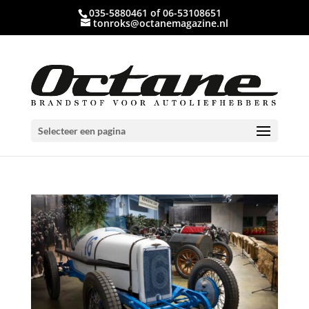
035-5880461 of 06-53108651
tonroks@octanemagazine.nl
Selecteer een pagina