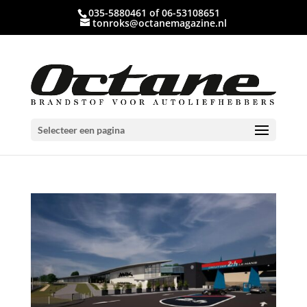
035-5880461 of 06-53108651
tonroks@octanemagazine.nl
Selecteer een pagina