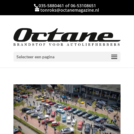
035-5880461 of 06-53108651
tonroks@octanemagazine.nl
Selecteer een pagina