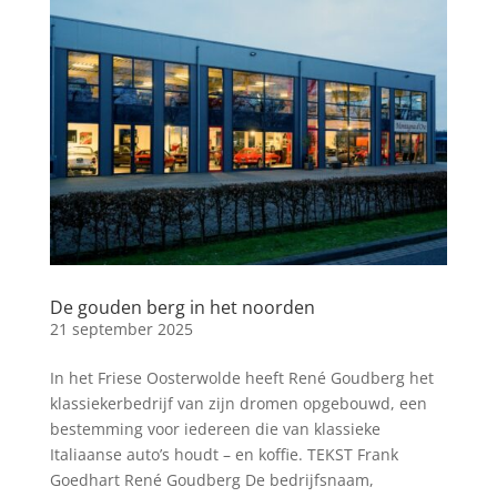
De gouden berg in het noorden
21 september 2025
In het Friese Oosterwolde heeft René Goudberg het
klassiekerbedrijf van zijn dromen opgebouwd, een
bestemming voor iedereen die van klassieke
Italiaanse auto’s houdt – en koffie. TEKST Frank
Goedhart René Goudberg De bedrijfsnaam,