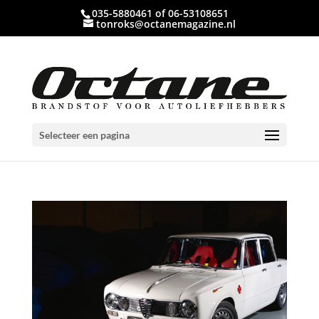
035-5880461 of 06-53108651
tonroks@octanemagazine.nl
Selecteer een pagina