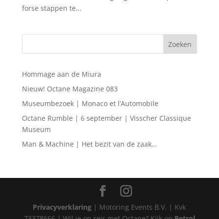
forse stappen te...
Hommage aan de Miura
Nieuw! Octane Magazine 083
Museumbezoek | Monaco et l’Automobile
Octane Rumble | 6 september | Visscher Classique
Museum
Man & Machine | Het bezit van de zaak…
Privacyverklaring
| Motoring Events B.V. | Kvk
73378666 | Wil je op reis met Octane? Kijk op
Petrol