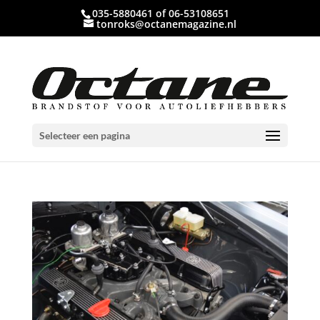
035-5880461 of 06-53108651
tonroks@octanemagazine.nl
Selecteer een pagina