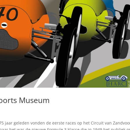
dvoorts Museum
5 jaar geleden vonden de eerste races op het Circuit van Zandvoo
aar het was de nieuwe Formule 3 klasse die in 1949 het publiek o