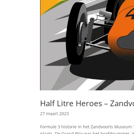
Half Litre Heroes – Zan
27 maart 2023
Formule 3 historie in het Zandvoorts Museum 7
plaats. De Grand Prix was het hoofdnummer, m