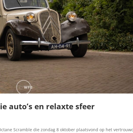
e auto’s en relaxte sfeer
e Octane Scramble die zondag 8 oktober plaatsvond op het vertrouw