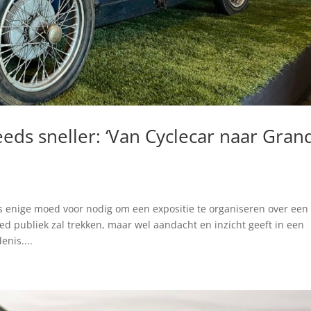
teeds sneller: ‘Van Cyclecar naar Gran
 enige moed voor nodig om een expositie te organiseren over een
 publiek zal trekken, maar wel aandacht en inzicht geeft in een
nis....