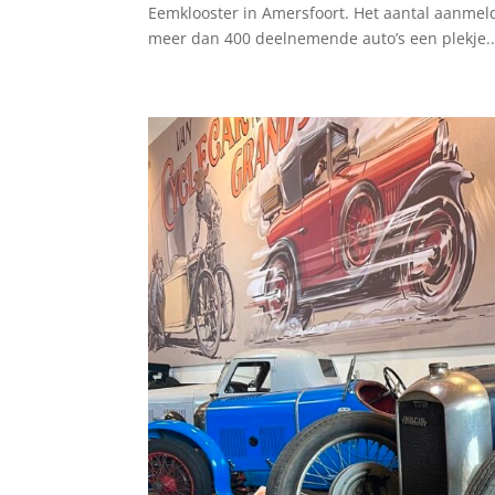
Eemklooster in Amersfoort. Het aantal aanmel
meer dan 400 deelnemende auto’s een plekje..