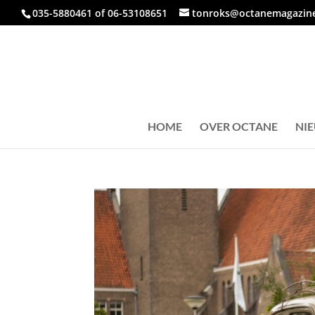
035-5880461 of 06-53108651
tonroks@octanemagazine
HOME
OVER OCTANE
NI