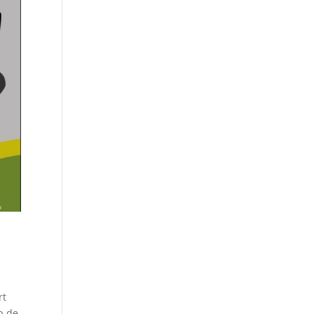
rt
p de