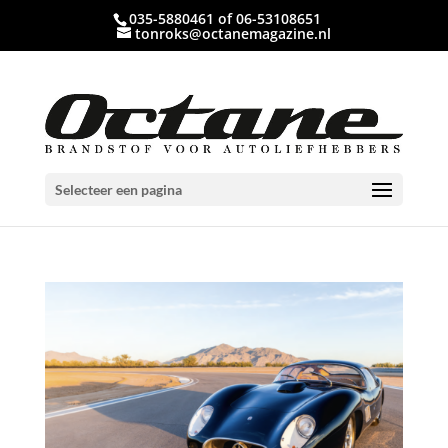
035-5880461 of 06-53108651
tonroks@octanemagazine.nl
Selecteer een pagina